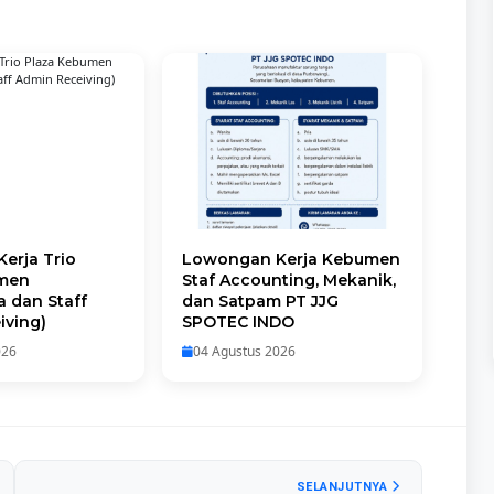
erja Trio
Lowongan Kerja Kebumen
umen
Staf Accounting, Mekanik,
 dan Staff
dan Satpam PT JJG
iving)
SPOTEC INDO
026
04 Agustus 2026
SELANJUTNYA