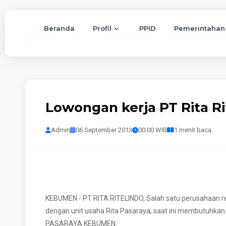
Beranda
Profil
PPID
Pemerintahan
Beranda
Berita
Lowongan Pekerjaan
Lowongan kerja PT Rit
Lowongan kerja PT Rita Ri
Admin
06 September 2013
00:00 WIB
1 menit baca
KEBUMEN - PT RITA RITELINDO, Salah satu perusahaan r
dengan unit usaha Rita Pasaraya, saat ini membutuhkan
PASARAYA KEBUMEN.