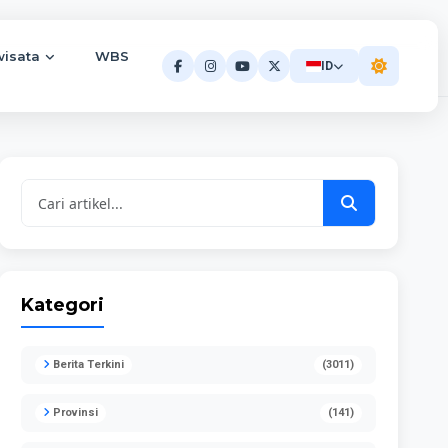
wisata
WBS
ID
Kategori
Berita Terkini
(3011)
Provinsi
(141)