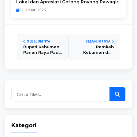
Lokal dan Apresiasi Gotong Royong Pawagir
02 Januari 2026
SEBELUMNYA
SELANJUTNYA
Bupati Kebumen
Pemkab
Panen Raya Padi
Kebumen dan
dengan Sistem
IWAKK 'Walet
Corporate
Emas' Perkuat
Farming
Sinergi
Lestarikan
Geopark dan
Dorong
Pembangunan
Daerah
Kategori